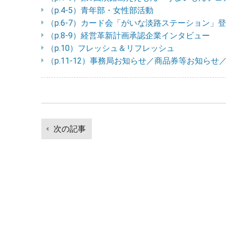
（p.4-5）青年部・女性部活動
（p.6-7）カード会「がいな淡路ステーション」
（p.8-9）経営革新計画承認企業インタビュー
（p.10）フレッシュ＆リフレッシュ
（p.11-12）事務局お知らせ／商品券等お知らせ
投
次の記事
稿
次
ナ
の
ビ
記
ゲ
事
ー
シ
ョ
ン