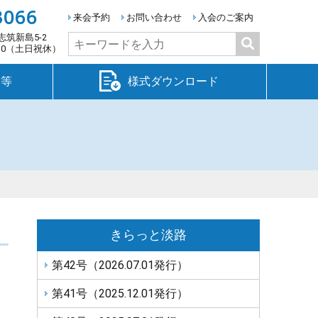
3066
来会予約
お問い合わせ
入会のご案内
志筑新島5-2
検
:30（土日祝休）
索:
金等
様式ダウンロード
きらっと淡路
第42号（2026.07.01発行）
第41号（2025.12.01発行）