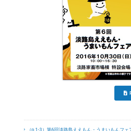
（p.1-3）第6回淡路島ええもん・うまいもんフェ