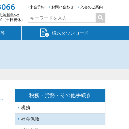
3066
来会予約
お問い合わせ
入会のご案内
志筑新島5-2
検
:30（土日祝休）
索:
金等
様式ダウンロード
税務・労務・その他手続き
税務
た
社会保険