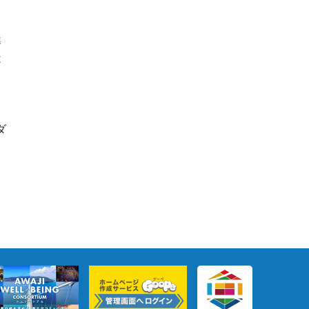
準
は
ダ