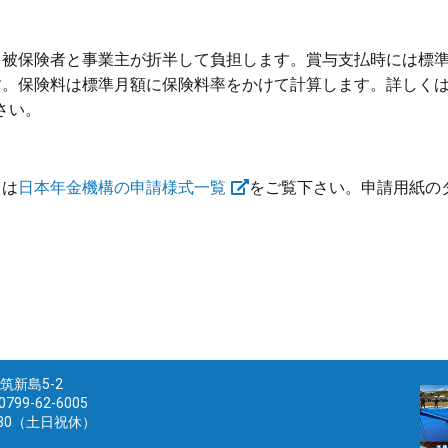
を被保険者と事業主が折半して負担します。賞与支払時には標
す。保険料は標準月額に保険料率をかけて計算します。詳しく
さい。
きは
日本年金機構の申請様式一覧
をご覧下さい。申請用紙の
志筑新島5-2
799-62-6005
:30（土日祝休）