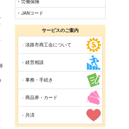
労働保険
JANコード
や
与
サービスのご案内
い
淡路市商工会について
経営相談
等
事務・手続き
の
商品券・カード
共済
産
に