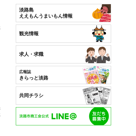
淡路島
ええもん
うまいもん情報
準
観光情報
求人・求職
。
広報誌
きらっと淡路
共同チラシ
保
年
、