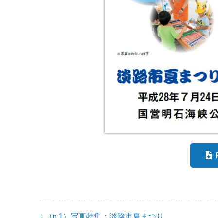
（p.1）写真特集：淡路市夏まつり