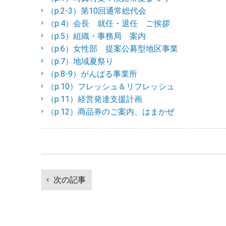
（p.2-3）第10回通常総代会
（p.4）会長 就任・退任 ご挨拶
（p.5）組織・事務局 案内
（p.6）女性部 提案公募型地区事業
（p.7）地域夏祭り
（p.8-9）がんばる事業所
（p.10）フレッシュ＆リフレッシュ
（p.11）経営発達支援計画
（p.12）商品券のご案内、はまかぜ
投
次の記事
稿
次
ナ
の
ビ
記
ゲ