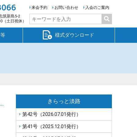
3066
来会予約
お問い合わせ
入会のご案内
志筑新島5-2
検
:30（土日祝休）
索:
金等
様式ダウンロード
きらっと淡路
第42号（2026.07.01発行）
第41号（2025.12.01発行）