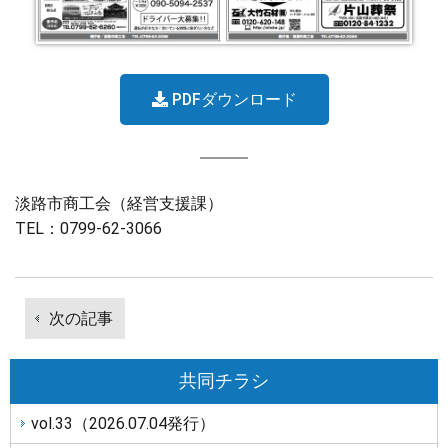
PDFダウンロード
淡路市商工会（経営支援課）
TEL：0799-62-3066
投
次の記事
稿
次
ナ
の
ビ
共同チラシ
記
ゲ
vol.33（2026.07.04発行）
事
ー