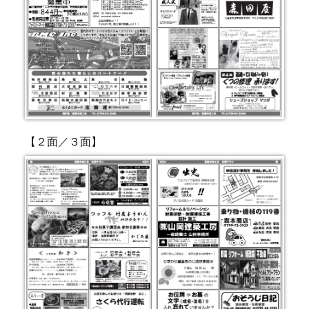
【２面／３面】