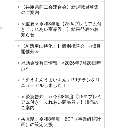
【兵庫県商工会連合会】新規職員募集
、
のご案内
≪重要≫令和8年度【25％プレミアム付
s
き「ふれあい商品券」】結果発表のお
知らせ
【AI活用に特化！】個別相談会 ≪8月
開催分≫
補助金等募集情報 ※2026年7月28日時
点※
べ
「ええもんうまいもん」PRチラシをリ
ニューアルしました！
≪緊急告知！≫令和8年度【25％プレミ
アム付き「ふれあい商品券」】販売の
ご案内
兵庫県：令和8年度 BCP（事業継続計
画）の策定支援