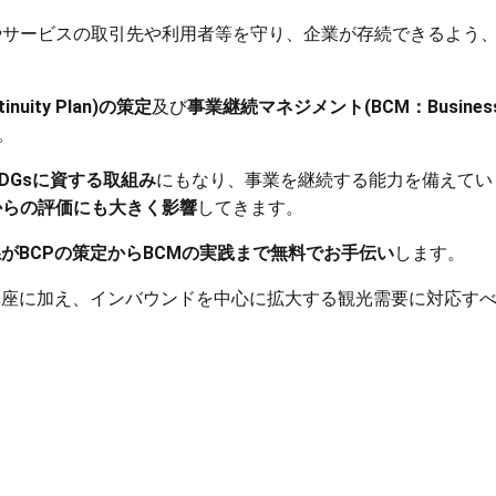
やサービスの取引先や利用者等を守り、企業が存続できるよう
nuity Plan)の策定
及び
事業継続マネジメント(BCM：Busines
。
SDGsに資する取組み
にもなり、事業を継続する能力を備えてい
からの評価にも大きく影響
してきます。
がBCPの策定からBCMの実践まで無料でお手伝い
します。
講座に加え、インバウンドを中心に拡大する観光需要に対応す