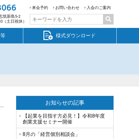
3066
来会予約
お問い合わせ
入会のご案内
志筑新島5-2
検
:30（土日祝休）
索:
金等
様式ダウンロード
お知らせの記事
【起業を目指す方必見！】令和8年度
創業支援セミナー開催
8月の「経営個別相談会」