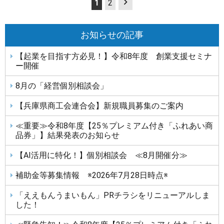
1
2
稿
の
ペ
お知らせの記事
ー
【起業を目指す方必見！】令和8年度 創業支援セミナ
ジ
ー開催
送
り
8月の「経営個別相談会」
【兵庫県商工会連合会】新規職員募集のご案内
≪重要≫令和8年度【25％プレミアム付き「ふれあい商
品券」】結果発表のお知らせ
【AI活用に特化！】個別相談会 ≪8月開催分≫
補助金等募集情報 ※2026年7月28日時点※
「ええもんうまいもん」PRチラシをリニューアルしま
した！