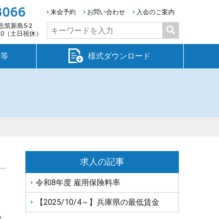
3066
来会予約
お問い合わせ
入会のご案内
志筑新島5-2
検
:30（土日祝休）
索:
金等
様式ダウンロード
求人の記事
令和8年度 雇用保険料率
【2025/10/4～】兵庫県の最低賃金
い