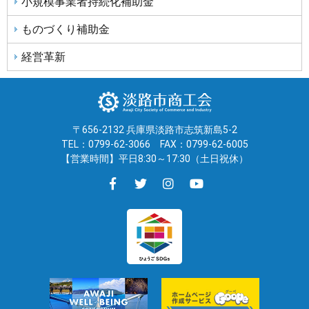
小規模事業者持続化補助金
事
事
ー
シ
ものづくり補助金
ョ
ン
経営革新
〒656-2132 兵庫県淡路市志筑新島5-2
TEL：0799-62-3066
FAX：0799-62-6005
【営業時間】平日8:30～17:30（土日祝休）