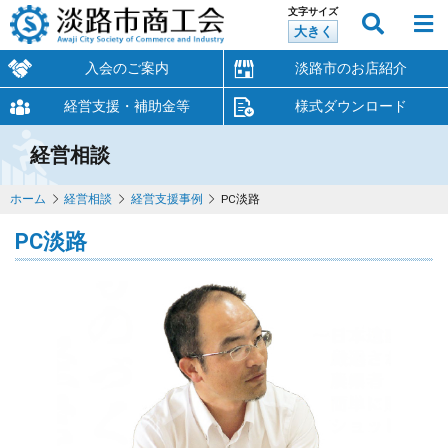
文字サイズ
大きく
入会のご案内
淡路市のお店紹介
経営支援・補助金等
様式ダウンロード
経営相談
ホーム
経営相談
経営支援事例
PC淡路
PC淡路