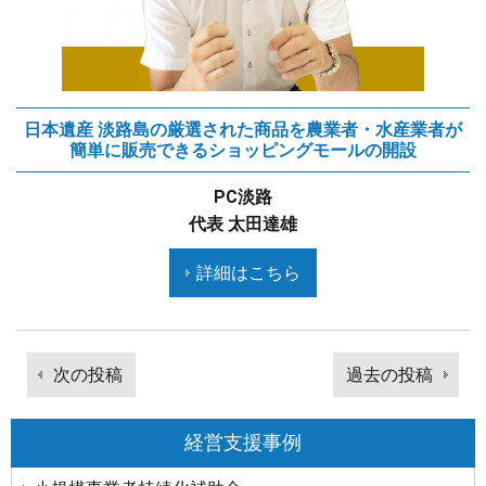
日本遺産 淡路島の厳選された商品を農業者・水産業者が
簡単に販売できるショッピングモールの開設
PC淡路
代表 太田達雄
詳細はこちら
投
次の投稿
過去の投稿
稿
次
前
ナ
の
の
ビ
経営支援事例
記
記
ゲ