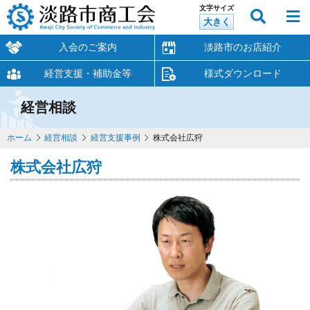
文字サイズ
大きく
入会のご案内
淡路市のお店紹介
経営支援・補助金等
様式ダウンロード
経営相談
ホーム
経営相談
経営支援事例
株式会社広狩
株式会社広狩