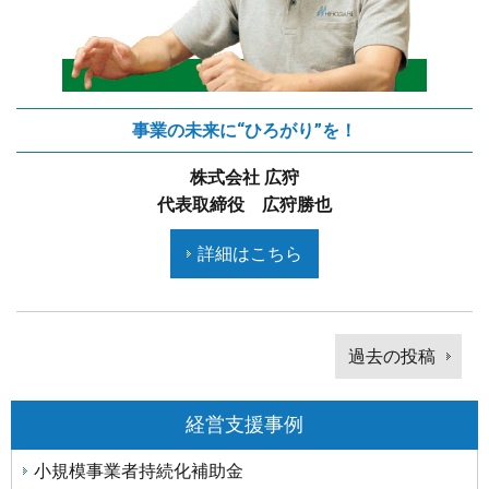
事業の未来に“ひろがり”を！
株式会社 広狩
代表取締役 広狩勝也
詳細はこちら
投
過去の投稿
稿
前
ナ
の
ビ
経営支援事例
記
ゲ
小規模事業者持続化補助金
事
ー