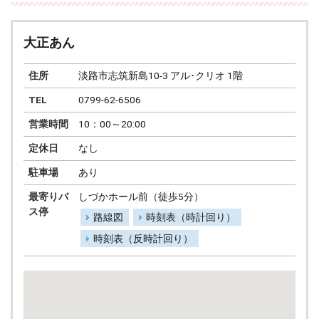
大正あん
住所
淡路市志筑新島10-3 アル･クリオ 1階
TEL
0799-62-6506
営業時間
10：00～20:00
定休日
なし
駐車場
あり
最寄りバ
しづかホール前（徒歩5分）
ス停
路線図
時刻表（時計回り）
時刻表（反時計回り）