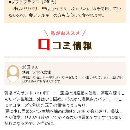
■ソフトフランス（240円）
外はパリパリ、中はもっちり、ふわふわ。卵を使用してい
ないので、卵アレルギーの方も安心して食べれます。
武田
さん
淡路市／30代女性
毎朝はパン派。日々美味しいパンを探して、パン巡りをしています。週に3日
は大正あんに足を運んでます。
藻塩ぱんサンド（210円）・・藻塩は淡路産を使用。藻塩を練りこ
んだパン生地は、外は少し固め。ほのかな塩気さとバター、そこ
にマヨネーズで和えた玉子の相性はばっちり。
.更に少し固めのパン生地を噛めば噛むほど味が合わさり、美味し
さが倍増。ひんやり冷やして食べるのがお薦めです！すぐに売り
切れになるので、お早めに。