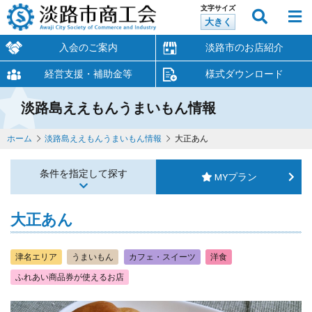
文字サイズ
大きく
入会のご案内
淡路市のお店紹介
経営支援・補助金等
様式ダウンロード
淡路島ええもんうまいもん情報
ホーム
淡路島ええもんうまいもん情報
大正あん
条件を指定して探す
MYプラン
大正あん
津名エリア
うまいもん
カフェ・スイーツ
洋食
ふれあい商品券が使えるお店