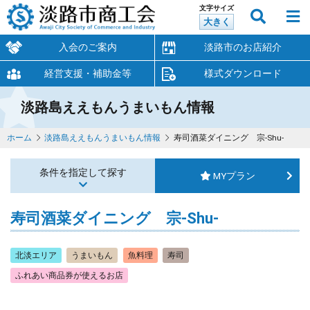
文字サイズ
大きく
入会のご案内
淡路市のお店紹介
経営支援・補助金等
様式ダウンロード
淡路島ええもんうまいもん情報
ホーム
淡路島ええもんうまいもん情報
寿司酒菜ダイニング 宗-Shu-
条件を指定して探す
MYプラン
寿司酒菜ダイニング 宗-Shu-
北淡エリア
うまいもん
魚料理
寿司
ふれあい商品券が使えるお店