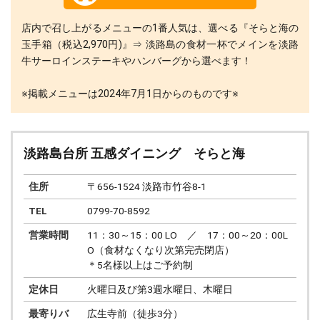
店内で召し上がるメニューの1番人気は、選べる『そらと海の
玉手箱（税込2,970円)』⇒ 淡路島の食材一杯でメインを淡路
牛サーロインステーキやハンバーグから選べます！
※掲載メニューは2024年7月1日からのものです※
淡路島台所 五感ダイニング そらと海
住所
〒656-1524 淡路市竹谷8-1
TEL
0799-70-8592
営業時間
11：30～15：00 LO ／ 17：00～20：00L
O（食材なくなり次第完売閉店）
＊5名様以上はご予約制
定休日
火曜日及び第3週水曜日、木曜日
最寄りバ
広生寺前（徒歩3分）