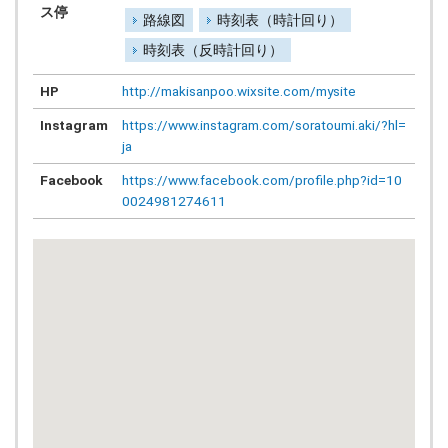
ス停
路線図
時刻表（時計回り）
時刻表（反時計回り）
HP
http://makisanpoo.wixsite.com/mysite
Instagram
https://www.instagram.com/soratoumi.aki/?hl=
ja
Facebook
https://www.facebook.com/profile.php?id=10
0024981274611