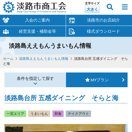
文字サイズ
大きく
入会のご案内
淡路市のお店紹介
経営支援・補助金等
様式ダウンロード
淡路島ええもんうまいもん情報
ホーム
淡路島ええもんうまいもん情報
淡路島台所 五感ダイニング そら
と海
条件を指定して探す
MYプラン
淡路島台所 五感ダイニング そらと海
一宮エリア
うまいもん
和食
テイクアウト