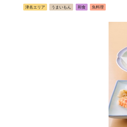
津名エリア
うまいもん
和食
魚料理