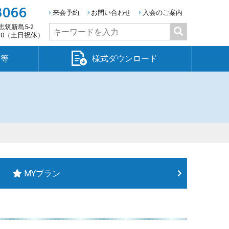
3066
来会予約
お問い合わせ
入会のご案内
志筑新島5-2
検
:30（土日祝休）
索:
金等
様式ダウンロード
MYプラン