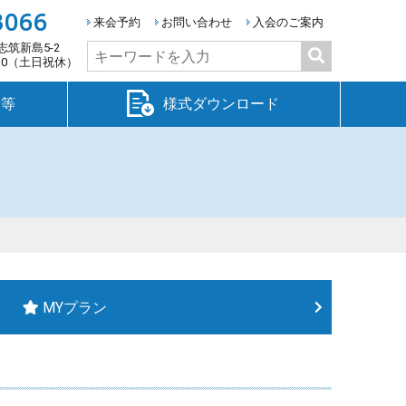
3066
来会予約
お問い合わせ
入会のご案内
志筑新島5-2
検
:30（土日祝休）
索:
金等
様式ダウンロード
MYプラン