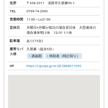
住所
〒656-2311 淡路市久留麻95-1
TEL
0799-74-2995
営業時間
11:00～Lo21:00
定休日
月曜日※月曜が祝日の場合翌日休 大型連休の
場合連休明け休 12/31 1/1休
駐車場
あり(15台)
最寄りバ
久留麻（徒歩5分）
ス停
路線図
時刻表（時計回り）
HP
https://r.goope.jp/sr-28-2868611095