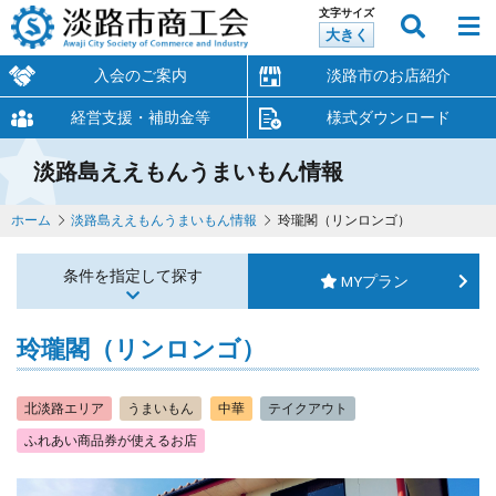
文字サイズ
大きく
入会のご案内
淡路市のお店紹介
経営支援・補助金等
様式ダウンロード
淡路島ええもんうまいもん情報
ホーム
淡路島ええもんうまいもん情報
玲瓏閣（リンロンゴ）
条件を指定して探す
MYプラン
玲瓏閣（リンロンゴ）
北淡路エリア
うまいもん
中華
テイクアウト
ふれあい商品券が使えるお店