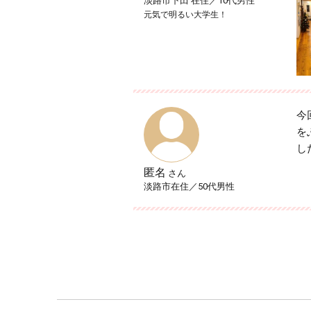
淡路市下田 在住／10代男性
元気で明るい大学生！
今
を
し
匿名
さん
淡路市在住／50代男性