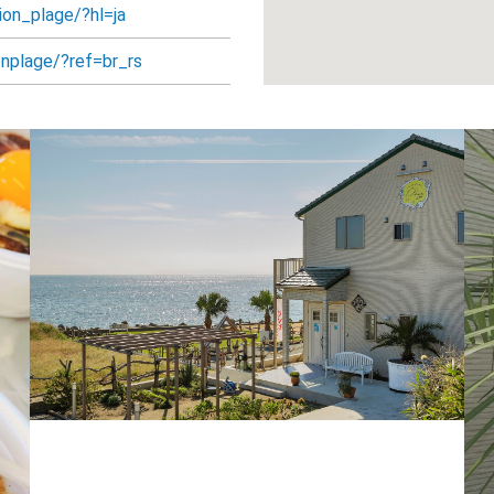
on_plage/?hl=ja
nplage/?ref=br_rs