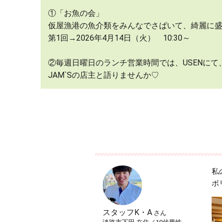
①「お魚の会」
仮屋漁港の魚介類をみんなでさばいて、綺麗に
第1回→2026年4月14日（火） 10:30～
②毎週日曜日のランチ営業時間では、USENに
JAM`Sの店主と語りませんか♡
私
ボ
スタッフK・A
さん