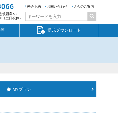
3066
来会予約
お問い合わせ
入会のご案内
志筑新島5-2
検
:30（土日祝休）
索:
金等
様式ダウンロード
MYプラン