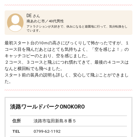
DE
さん
南あわじ市／40代男性
アトラクションが大好きで、休みになると遊園地に行って、気分転換をし
ています。
最初スタート台の10ｍの高さにびっくりして怖かったですが、１
コース目を飛んだあとはとても気持ちよく、「空を感じよ！」の
キャッチコピーのとおり、空を感じました。
２コース、３コースと飛ぶにつれ慣れてきて、最後の４コースは
なんと横回転でも飛べました。
スタート前の装具の説明も詳しく、安心して飛ぶことができまし
た。
淡路ワールドパークONOKORO
住所
淡路市塩田新島８番５
TEL
0799-62-1192