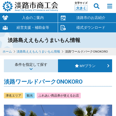
文字サイズ
大きく
入会のご案内
淡路市のお店紹介
経営支援・補助金等
様式ダウンロード
淡路島ええもんうまいもん情報
ホーム
淡路島ええもんうまいもん情報
淡路ワールドパークONOKORO
条件を指定して探す
MYプラン
淡路ワールドパークONOKORO
津名エリア
観光
ふれあい商品券が使えるお店