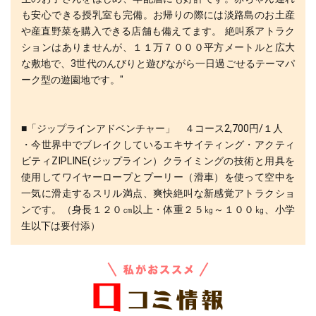
も安心できる授乳室も完備。お帰りの際には淡路島のお土産
や産直野菜を購入できる店舗も備えてます。 絶叫系アトラク
ションはありませんが、１１万７０００平方メートルと広大
な敷地で、3世代のんびりと遊びながら一日過ごせるテーマパ
ーク型の遊園地です。"
■「ジップラインアドベンチャー」 ４コース2,700円/１人
・今世界中でブレイクしているエキサイティング・アクティ
ビティZIPLINE(ジップライン）クライミングの技術と用具を
使用してワイヤーロープとプーリー（滑車）を使って空中を
一気に滑走するスリル満点、爽快絶叫な新感覚アトラクショ
ンです。（身長１２０㎝以上・体重２５㎏～１００㎏、小学
生以下は要付添）