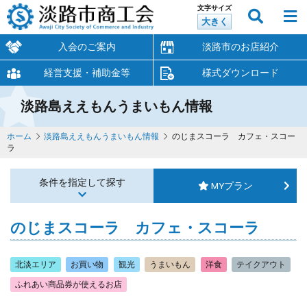
文字サイズ
大きく
入会のご案内
淡路市のお店紹介
経営支援・補助金等
様式ダウンロード
淡路島ええもんうまいもん情報
ホーム
淡路島ええもんうまいもん情報
のじまスコーラ カフェ・スコー
ラ
条件を指定して探す
MYプラン
のじまスコーラ カフェ・スコーラ
北淡エリア
お買い物
観光
うまいもん
洋食
テイクアウト
ふれあい商品券が使えるお店