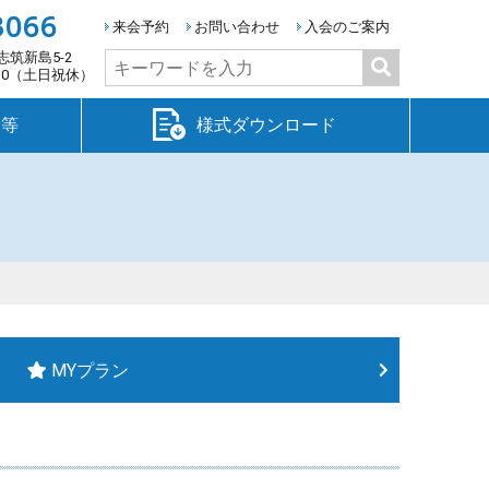
3066
来会予約
お問い合わせ
入会のご案内
志筑新島5-2
検
:30（土日祝休）
索:
金等
様式ダウンロード
MYプラン