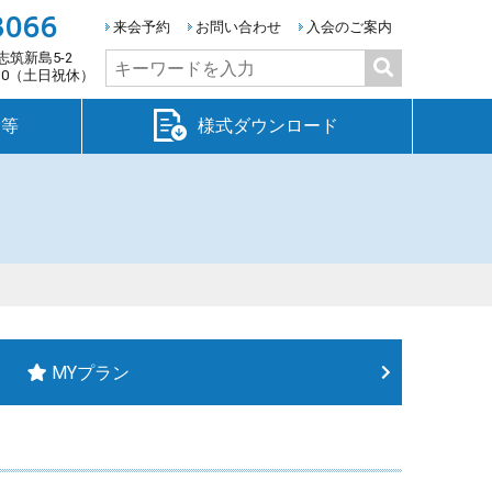
3066
来会予約
お問い合わせ
入会のご案内
志筑新島5-2
検
:30（土日祝休）
索:
金等
様式ダウンロード
MYプラン