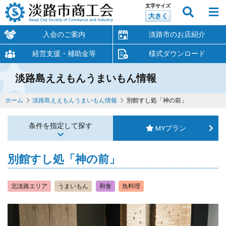
文字サイズ
大きく
入会のご案内
淡路市のお店紹介
経営支援・補助金等
様式ダウンロード
淡路島ええもんうまいもん情報
ホーム
淡路島ええもんうまいもん情報
別館すし処「神の前」
条件を指定して探す
MYプラン
別館すし処「神の前」
北淡路エリア
うまいもん
和食
魚料理