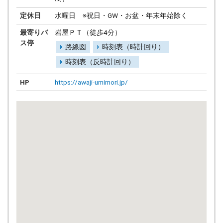
定休日
水曜日 ※祝日・GW・お盆・年末年始除く
最寄りバ
岩屋ＰＴ（徒歩4分）
ス停
路線図
時刻表（時計回り）
時刻表（反時計回り）
HP
https://awaji-umimori.jp/