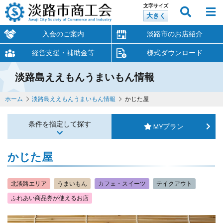
文字サイズ
大きく
入会のご案内
淡路市のお店紹介
経営支援・補助金等
様式ダウンロード
淡路島ええもんうまいもん情報
ホーム
淡路島ええもんうまいもん情報
かじた屋
条件を指定して探す
MYプラン
かじた屋
北淡路エリア
うまいもん
カフェ・スイーツ
テイクアウト
ふれあい商品券が使えるお店