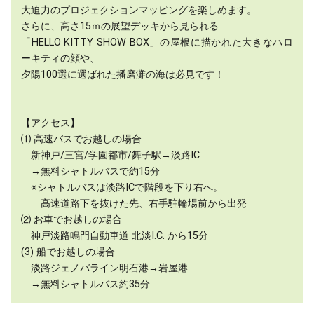
大迫力のプロジェクションマッピングを楽しめます。
さらに、高さ15ｍの展望デッキから見られる
「HELLO KITTY SHOW BOX」の屋根に描かれた大きなハロ
ーキティの顔や、
夕陽100選に選ばれた播磨灘の海は必見です！
【アクセス】
⑴ 高速バスでお越しの場合
新神戸/三宮/学園都市/舞子駅→淡路IC
→無料シャトルバスで約15分
※シャトルバスは淡路ICで階段を下り右へ。
高速道路下を抜けた先、右手駐輪場前から出発
⑵ お車でお越しの場合
神戸淡路鳴門自動車道 北淡I.C. から15分
(3) 船でお越しの場合
淡路ジェノバライン明石港→岩屋港
→無料シャトルバス約35分