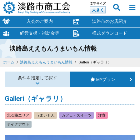
文字サイズ
大きく
入会のご案内
淡路市のお店紹介
経営支援・補助金等
様式ダウンロード
淡路島ええもんうまいもん情報
ホーム
淡路島ええもんうまいもん情報
Galleri（ギャラリ）
条件を指定して探す
MYプラン
Galleri（ギャラリ）
北淡路エリア
うまいもん
カフェ・スイーツ
洋食
テイクアウト