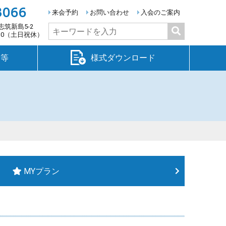
3066
来会予約
お問い合わせ
入会のご案内
志筑新島5-2
検
:30（土日祝休）
索:
金等
様式ダウンロード
MYプラン