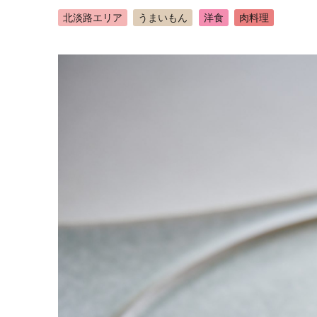
北淡路エリア
うまいもん
洋食
肉料理