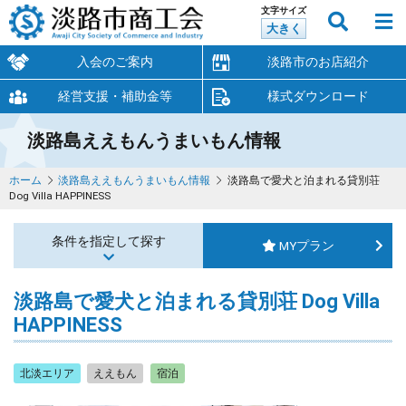
文字サイズ
大きく
入会のご案内
淡路市のお店紹介
経営支援・補助金等
様式ダウンロード
淡路島ええもんうまいもん情報
ホーム
淡路島ええもんうまいもん情報
淡路島で愛犬と泊まれる貸別荘
Dog Villa HAPPINESS
条件を指定して探す
MYプラン
淡路島で愛犬と泊まれる貸別荘 Dog Villa
HAPPINESS
北淡エリア
ええもん
宿泊