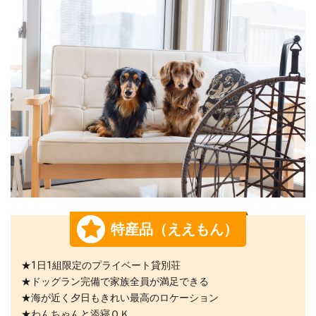
特産品（ええもん）
★1日1組限定のプライベート貸別荘
★ドッグラン完備で家族全員が満足できる
★海が近く夕日もきれい最高のロケーション
★わんちゃんと添寝ＯＫ