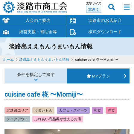
文字サイズ
大きく
入会のご案内
淡路市のお店紹介
経営支援・補助金等
様式ダウンロード
淡路島ええもんうまいもん情報
ホーム
淡路島ええもんうまいもん情報
cuisine cafe 椛 〜Momiji〜
条件を指定して探す
MYプラン
cuisine cafe 椛 〜Momiji〜
北淡路エリア
うまいもん
カフェ・スイーツ
和食
洋食
テイクアウト
ふれあい商品券が使えるお店