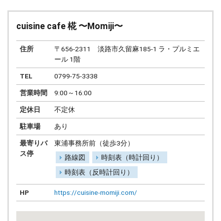
cuisine cafe 椛 〜Momiji〜
住所
〒656-2311 淡路市久留麻185-1 ラ・プルミエ
ール 1階
TEL
0799-75-3338
営業時間
9:00～16:00
定休日
不定休
駐車場
あり
最寄りバ
東浦事務所前（徒歩3分）
ス停
路線図
時刻表（時計回り）
時刻表（反時計回り）
HP
https://cuisine-momiji.com/