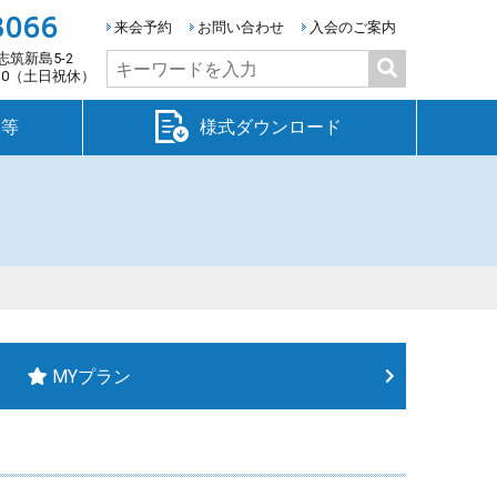
3066
来会予約
お問い合わせ
入会のご案内
志筑新島5-2
検
:30（土日祝休）
索:
金等
様式ダウンロード
MYプラン