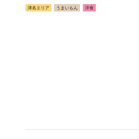
津名エリア
うまいもん
洋食