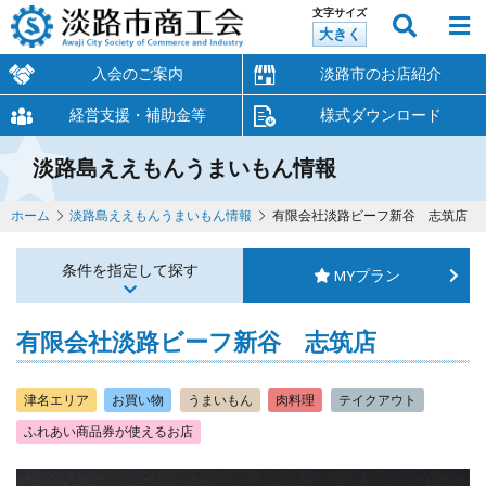
文字サイズ
大きく
入会のご案内
淡路市のお店紹介
経営支援・補助金等
様式ダウンロード
淡路島ええもんうまいもん情報
ホーム
淡路島ええもんうまいもん情報
有限会社淡路ビーフ新谷 志筑店
条件を指定して探す
MYプラン
有限会社淡路ビーフ新谷 志筑店
津名エリア
お買い物
うまいもん
肉料理
テイクアウト
ふれあい商品券が使えるお店