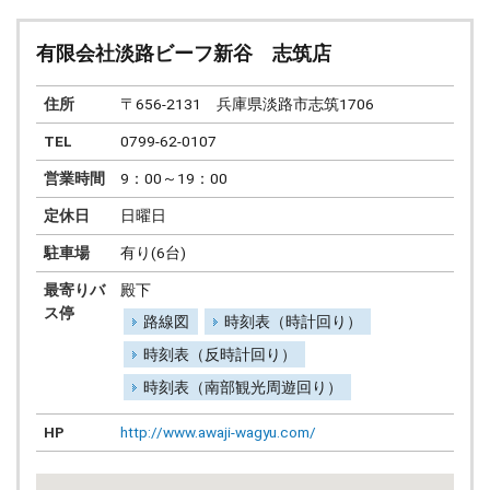
有限会社淡路ビーフ新谷 志筑店
住所
〒656-2131 兵庫県淡路市志筑1706
TEL
0799-62-0107
営業時間
9：00～19：00
定休日
日曜日
駐車場
有り(6台)
最寄りバ
殿下
ス停
路線図
時刻表（時計回り）
時刻表（反時計回り）
時刻表（南部観光周遊回り）
HP
http://www.awaji-wagyu.com/