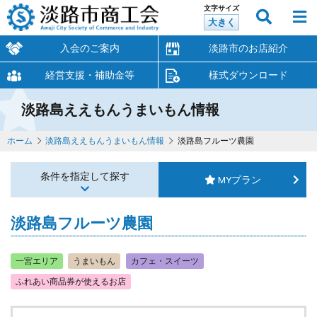
文字サイズ
大きく
入会のご案内
淡路市のお店紹介
経営支援・補助金等
様式ダウンロード
淡路島ええもんうまいもん情報
ホーム
淡路島ええもんうまいもん情報
淡路島フルーツ農園
条件を指定して探す
MYプラン
淡路島フルーツ農園
一宮エリア
うまいもん
カフェ・スイーツ
ふれあい商品券が使えるお店