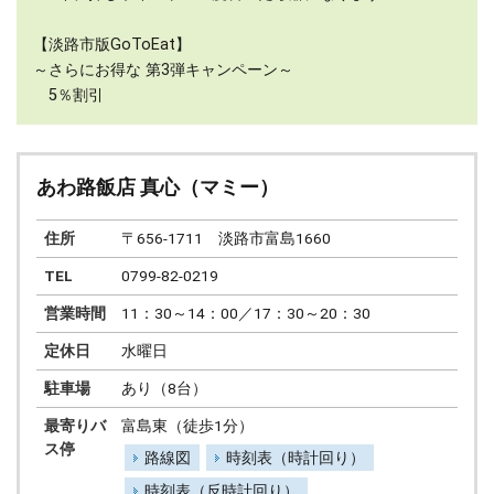
【淡路市版GoToEat】
～さらにお得な 第3弾キャンペーン～
5％割引
あわ路飯店 真心（マミー）
住所
〒656-1711 淡路市富島1660
TEL
0799-82-0219
営業時間
11：30～14：00／17：30～20：30
定休日
水曜日
駐車場
あり（8台）
最寄りバ
富島東（徒歩1分）
ス停
路線図
時刻表（時計回り）
時刻表（反時計回り）