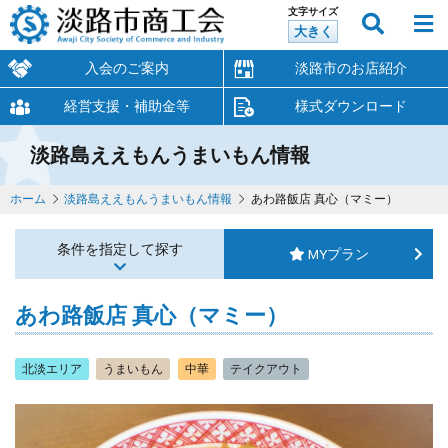
文字サイズ
大きく
入会のご案内
淡路市のお店紹介
経営支援・補助金等
様式ダウンロード
淡路島ええもんうまいもん情報
ホーム
淡路島ええもんうまいもん情報
あわ路飯店 真心（マミー）
条件を指定して探す
MYプラン
あわ路飯店 真心（マミー）
北淡エリア
うまいもん
中華
テイクアウト