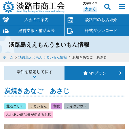
文字サイズ
大きく
入会のご案内
淡路市のお店紹介
経営支援・補助金等
様式ダウンロード
淡路島ええもんうまいもん情報
ホーム
淡路島ええもんうまいもん情報
炭焼きあなご あさじ
条件を指定して探す
MYプラン
炭焼きあなご あさじ
北淡エリア
うまいもん
和食
テイクアウト
ふれあい商品券が使えるお店