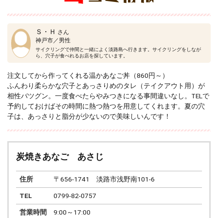
Ｓ・Ｈ
さん
神戸市／男性
サイクリングで仲間と一緒によく淡路島へ行きます。サイクリングをしなが
ら、穴子が食べれるお店を探しています。
注文してから作ってくれる温かあなご丼（860円～）
ふんわり柔らかな穴子とあっさりめのタレ（テイクアウト用）が
相性バツグン。一度食べたらやみつきになる事間違いなし。TELで
予約しておけばその時間に熱つ熱つを用意してくれます。夏の穴
子は、あっさりと脂分が少ないので美味しいんです！
炭焼きあなご あさじ
住所
〒656-1741 淡路市浅野南101-6
TEL
0799-82-0757
営業時間
9:00～17:00